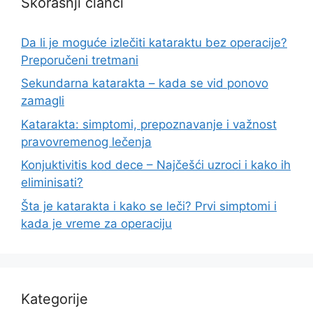
Skorašnji članci
Da li je moguće izlečiti kataraktu bez operacije?
Preporučeni tretmani
Sekundarna katarakta – kada se vid ponovo
zamagli
Katarakta: simptomi, prepoznavanje i važnost
pravovremenog lečenja
Konjuktivitis kod dece – Najčešći uzroci i kako ih
eliminisati?
Šta je katarakta i kako se leči? Prvi simptomi i
kada je vreme za operaciju
Kategorije