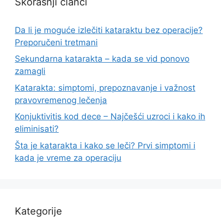
Skorašnji članci
Da li je moguće izlečiti kataraktu bez operacije?
Preporučeni tretmani
Sekundarna katarakta – kada se vid ponovo
zamagli
Katarakta: simptomi, prepoznavanje i važnost
pravovremenog lečenja
Konjuktivitis kod dece – Najčešći uzroci i kako ih
eliminisati?
Šta je katarakta i kako se leči? Prvi simptomi i
kada je vreme za operaciju
Kategorije