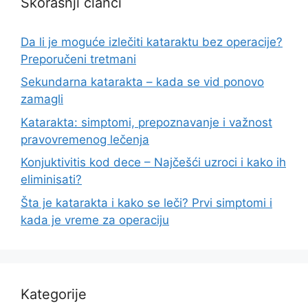
Skorašnji članci
Da li je moguće izlečiti kataraktu bez operacije?
Preporučeni tretmani
Sekundarna katarakta – kada se vid ponovo
zamagli
Katarakta: simptomi, prepoznavanje i važnost
pravovremenog lečenja
Konjuktivitis kod dece – Najčešći uzroci i kako ih
eliminisati?
Šta je katarakta i kako se leči? Prvi simptomi i
kada je vreme za operaciju
Kategorije