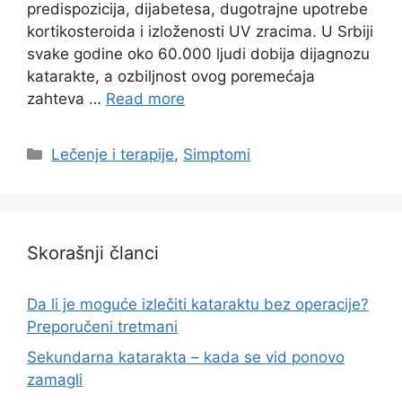
predispozicija, dijabetesa, dugotrajne upotrebe
kortikosteroida i izloženosti UV zracima. U Srbiji
svake godine oko 60.000 ljudi dobija dijagnozu
katarakte, a ozbiljnost ovog poremećaja
zahteva …
Read more
Categories
Lečenje i terapije
,
Simptomi
Skorašnji članci
Da li je moguće izlečiti kataraktu bez operacije?
Preporučeni tretmani
Sekundarna katarakta – kada se vid ponovo
zamagli