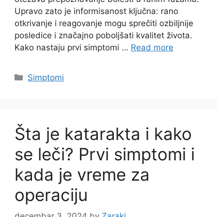
Upravo zato je informisanost ključna: rano
otkrivanje i reagovanje mogu sprečiti ozbiljnije
posledice i značajno poboljšati kvalitet života.
Kako nastaju prvi simptomi …
Read more
Categories
Simptomi
Šta je katarakta i kako
se leči? Prvi simptomi i
kada je vreme za
operaciju
decembar 3, 2024
by
Zaraki